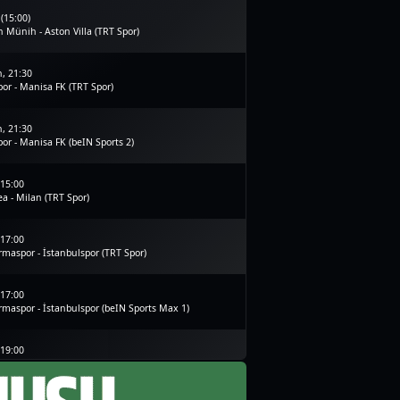
 (15:00)
 Münih - Aston Villa (TRT Spor)
, 21:30
or - Manisa FK (TRT Spor)
, 21:30
or - Manisa FK (beIN Sports 2)
 15:00
a - Milan (TRT Spor)
 17:00
maspor - İstanbulspor (TRT Spor)
 17:00
maspor - İstanbulspor (beIN Sports Max 1)
 19:00
por - Esenler Erokspor (TRT Spor)