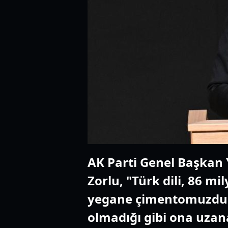
AK Parti Genel Başkan Y
Zorlu, "Türk dili, 86 mi
yegane çimentomuzdur. R
olmadığı gibi ona uzana