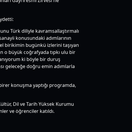
anları Gayriresmi Zirvesi'ne
ydetti:
unu Türk diliyle kavramsallaştırmalı
 sanayii konusundaki adımlarının
 birikimin bugünkü izlerini taşıyan
n o büyük coğrafyada tıpkı ulu bir
İnanıyorum ki böyle bir duruş
ası geleceğe doğru emin adımlarla
de birer konuşma yaptığı programda,
ültür, Dil ve Tarih Yüksek Kurumu
er ve öğrenciler katıldı.