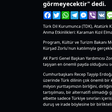
görmeyecektir" dedi.
Facebook
Twitter
WhatsApp
Telegram
Messenger
Viber
VK
Türk Dil Kurumunca (TDK), Atatürk K
Anma Etkinlikleri: Karaman Kızıl Elm
Program, Kültür ve Turizm Bakanı Meh
Kürşad Zorlu'nun katılımıyla gerçekleş
AK Parti Genel Başkan Yardımcısı Zorl
taşıyan en önemli payda olduğunu sö
Cumhurbaşkanı Recep Tayyip Erdoğan
üzerinde Türk dilinin çok önemli bir k
milyon yurttaşımızın birliğini, dirli
tartışılması, bir alternatifi olmadığı
elbette sadece Türkiye sınırları içe
duruş ve irade böylesine bir birlikte