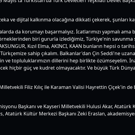
5 Mayıs'ta Türkistan'da Türk Devletleri Teşkilatı Devlet Başk
eka ve dijital kalkınma olacağına dikkati çekerek, şunları ka
larda da korumayı başarmalıyız. İcatlarımızı yapmalı ama b
örneklerinden biri gururla izlediğimiz, Türkiye'nin savunma
KSUNGUR, Kızıl Elma, AKINCI, KAAN bunların hepsi o tarihsel
e Türkçemize sahip çıkalım. Balkanlar'dan Çin Seddi'ne uzana
zin ve topluluklarımızın dillerini hep birlikte özümseyelim. 
ecek hiçbir güç ve kudret olmayacaktır. Ve büyük Türk Düny
letvekili Filiz Kılıç ile Karaman Valisi Hayrettin Çiçek'in 
onu Başkanı ve Kayseri Milletvekili Hulusi Akar, Atatürk K
s, Atatürk Kültür Merkezi Başkanı Zeki Eraslan, akademisyenl