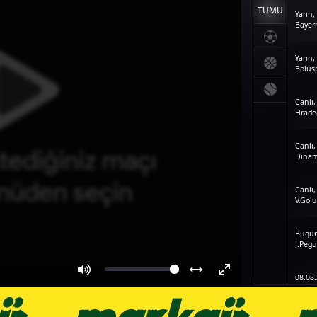
TÜMÜ
Yarın,
Bayern
Yarın,
Bolusp
Canlı,
Hradec
Canlı,
Dinam
Canlı,
V.Golu
Bugün
J.Pegu
08.08
Galata