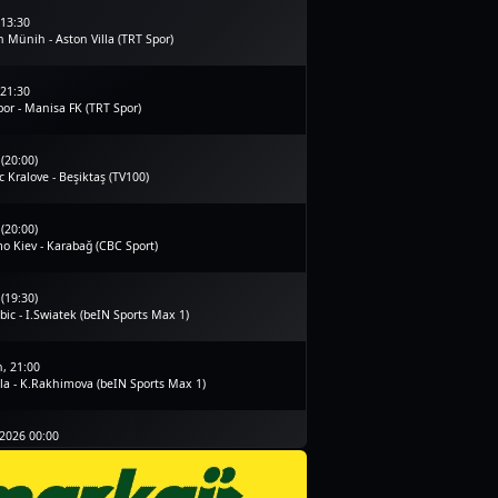
 13:30
 Münih - Aston Villa (TRT Spor)
 21:30
or - Manisa FK (TRT Spor)
 (20:00)
 Kralove - Beşiktaş (TV100)
 (20:00)
o Kiev - Karabağ (CBC Sport)
 (19:30)
bic - I.Swiatek (beIN Sports Max 1)
, 21:00
la - K.Rakhimova (beIN Sports Max 1)
.2026 00:00
saray - Villarreal (TV100)