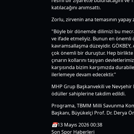
resmi bir ziyarette bulunacağını ve 1
katılacağını anımsattı.
Zorlu, zirvenin ana temasının yapay z
"Böyle bir dönemde dilimizi bu mecra
ve ifade etmeliyiz. Bunun en önemli 
kavramsallaşma düzeyidir. GÖKBEY, A
çok önemli bir duruştur. Hep birlikt
çınarın kollarını taşıyan devletlerimi
karşısında bizim karşımızda durabil
ilerlemeye devam edecektir."
MHP Grup Başkanvekili ve Nevşehir Mil
ödüller sahiplerine takdim edildi.
Programa, TBMM Milli Savunma Komisy
Başkanı, Büyükelçi Prof. Dr. Derya Ör
📅
13 Mayıs 2026 00:38
Son Spor Haberleri