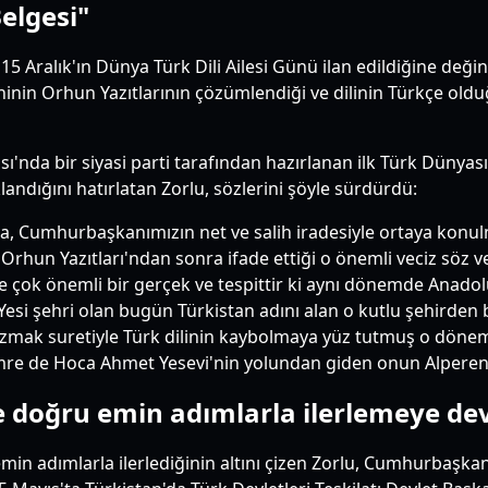
elgesi"
 Aralık'ın Dünya Türk Dili Ailesi Günü ilan edildiğine deği
ihinin Orhun Yazıtlarının çözümlendiği ve dilinin Türkçe 
ası'nda bir siyasi parti tarafından hazırlanan ilk Türk Düny
dığını hatırlatan Zorlu, sözlerini şöyle sürdürdü:
, Cumhurbaşkanımızın net ve salih iradesiyle ortaya konulmuş
un Yazıtları'ndan sonra ifade ettiği o önemli veciz söz ve i
 Ve çok önemli bir gerçek ve tespittir ki aynı dönemde Anado
Yesi şehri olan bugün Türkistan adını alan o kutlu şehirden 
zmak suretiyle Türk dilinin kaybolmaya yüz tutmuş o dönem
re de Hoca Ahmet Yesevi'nin yolundan giden onun Alperenle
e doğru emin adımlarla ilerlemeye de
min adımlarla ilerlediğinin altını çizen Zorlu, Cumhurbaşka