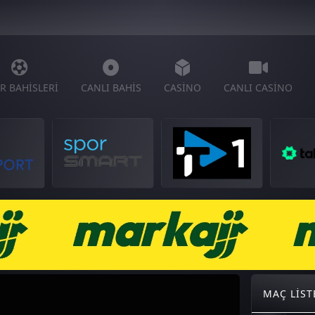
R BAHISLERI
CANLI BAHIS
CASINO
CANLI CASINO
MAÇ LIST