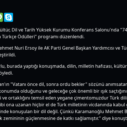
Message
Skype
ültür, Dil ve Tarih Yüksek Kurumu Konferans Salonu'nda "74
a Türkçe Ödülleri" programı düzenlendi.
met Nuri Ersoy ile AK Parti Genel Başkan Yardımcısı ve Türk 
tirildi.
u, burada yaptığı konuşmada, dilin, milletin hafızası, kültü
yledi.
'ın "Vatanı önce dil, sonra ordu bekler" sözünü anımsatan
onumda olduğunu ve geleceğe çok önemli bir ışık saçtığını söy
ğini ve ortaklığını temsil eden yegane çimentomuzdur Türk dil
 gibi ona uzanan hiçbir el de Türk milletinin vicdanında kabul g
risinde konuşulan bir dil değil. Çünkü Karamanoğlu Mehmet B
lik zemininin güçlenmesine de katkı sağlamıştır." diye konuşt