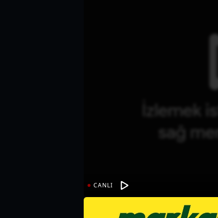
CANLI