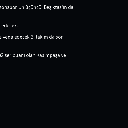
bzonspor'un üçüncü, Beşiktaş'ın da
e edecek.
 veda edecek 3. takım da son
32'şer puanı olan Kasımpaşa ve