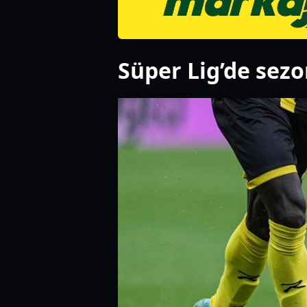
Süper Lig’de sez