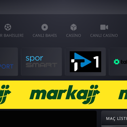
R BAHISLERI
CANLI BAHIS
CASINO
CANLI CASINO
MAÇ LIST