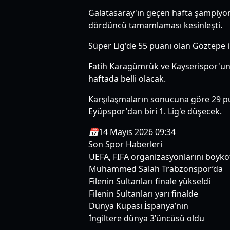
Galatasaray'ın geçen hafta şampiyon
dördüncü tamamlaması kesinleşti.
Süper Lig'de 55 puanı olan Göztepe i
Fatih Karagümrük ve Kayserispor'un
haftada belli olacak.
Karşılaşmaların sonucuna göre 29 pu
Eyüpspor'dan biri 1. Lig'e düşecek.
📅
14 Mayıs 2026 09:34
Son Spor Haberleri
UEFA, FIFA organizasyonlarını boyko
Muhammed Salah Trabzonspor’da
Filenin Sultanları finale yükseldi
Filenin Sultanları yarı finalde
Dünya Kupası İspanya’nın
İngiltere dünya 3’üncüsü oldu