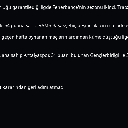
luğu garantilediği ligde Fenerbahçe'nin sezonu ikinci, Tra
le 54 puana sahip RAMS Başakşehir, beşincilik için mücadel
 geçen hafta oynanan maçların ardından küme düştüğü lige
ana sahip Antalyaspor, 31 puanı bulunan Gençlerbirliği ile 
t kararından geri adım atmadı