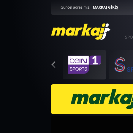
Güncel adresimiz:
MARKAJ GİRİŞ
SPO