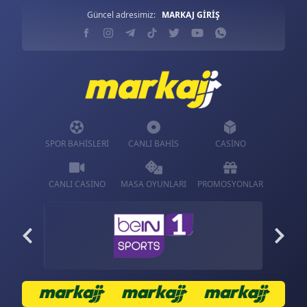
Güncel adresimiz:
MARKAJ GİRİŞ
SPOR BAHISLERI
CANLI BAHIS
CASINO
CANLI CASINO
MASA OYUNLARI
PROMOSYONLAR