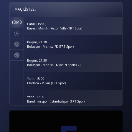
MAÇ LISTESI
TÜMÜ
Canlı, (15:00)
Bayern Münih - Aston Villa (TRT Spor)
Bugün, 21:30
Boluspor - Manisa FK (TRT Spor)
Bugün, 21:30
Boluspor - Manisa FK (beIN Sports 2)
Yarın, 15:00
Chelsea - Milan (TRT Spor)
Yarın, 17:00
Bandırmaspor - İstanbulspor (TRT Spor)
Yarın, 17:00
Bandırmaspor - İstanbulspor (beIN Sports Max 1)